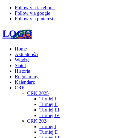
Follow via facebook
Follow via google
Follow via pinterest
LOGO
Home
Aktualności
Władze
Statut
Historia
Regulaminy
Kalendarz
CRK
CRK 2025
Turniej I
Turniej II
Turniej III
Turniej IV
CRK 2024
Turniej I
Turniej II
Turniej III