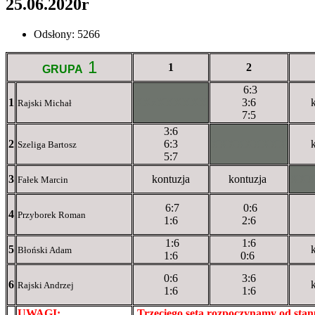
25.06.2020r
Odsłony: 5266
1
1
2
GRUPA
6:3
1
XXxXXXXXX
3:6
k
Rajski Michał
7:5
3:6
2
6:3
XXXXXXXXX
k
Szeliga Bartosz
5:7
3
kontuzja
kontuzja
XX
Fałek Marcin
6:7
0:6
4
Przyborek Roman
1:6
2:6
1:6
1:6
5
k
Błoński Adam
1:6
0:6
0:6
3:6
6
k
Rajski Andrzej
1:6
1:6
UWAGI:
XXxxXXXXX
Trzeciego seta rozpoczynamy od sta