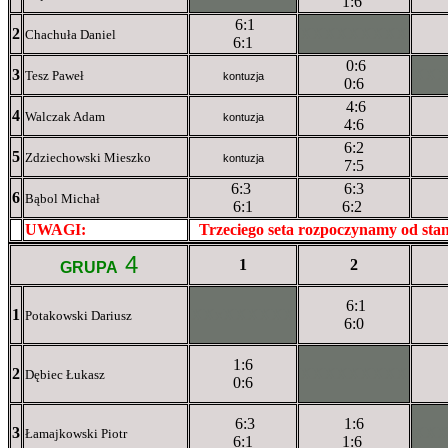
1:6
6:1
2
XXXXXXXXX
Chachuła Daniel
6:1
0:6
3
XX
Tesz Paweł
kontuzja
0:6
4:6
4
Walczak Adam
kontuzja
4:6
6:2
5
Zdziechowski Mieszko
kontuzja
7:5
6:3
6:3
6
Bąbol Michał
6:1
6:2
UWAGI:
XXxxXXXXX
Trzeciego seta rozpoczynamy od st
4
1
2
GRUPA
6:1
1
XXxXXXXXX
Potakowski Dariusz
6:0
1:6
2
XXXXXXXXX
Dębiec Łukasz
0:6
6:3
1:6
3
XX
Łamajkowski Piotr
6:1
1:6