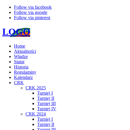
Follow via facebook
Follow via google
Follow via pinterest
LOGO
Home
Aktualności
Władze
Statut
Historia
Regulaminy
Kalendarz
CRK
CRK 2025
Turniej I
Turniej II
Turniej III
Turniej IV
CRK 2024
Turniej I
Turniej II
Turniej III