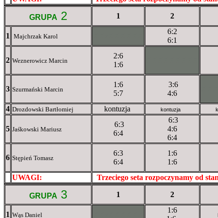
2
1
2
GRUPA
6:2
1
XXxXXXXXX
Majchrzak Karol
6:1
2:6
2
XXXXXXXXX
Weznerowicz Marcin
1:6
1:6
3:6
3
XX
Szurmański Marcin
5:7
4:6
4
kontuzja
Drozdowski Bartłomiej
kontuzja
6:3
6:3
5
4:6
Jaśkowski Mariusz
6:4
6:4
6:3
1:6
6
Stępień Tomasz
6:4
1:6
UWAGI:
XXxxXXXXX
Trzeciego seta rozpoczynamy od st
3
1
2
GRUPA
1:6
1
XXxXXXXXX
Wąs Daniel