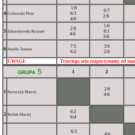
1:6
6:7
4
6:3
Cichowski Piotr
2:6
4:6
1:6
2:6
5
6:1
Zdziechowski Ryszard
4:6
3:6
7:5
3:6
6
Stańdo Tomasz
6:2
2:6
UWAGI:
XXxxXXXXX
Trzeciego seta rozpoczynamy od st
5
1
2
GRUPA
2:6
1
XXxXXXXXX
Szewczyk Marcin
4:6
6:2
2
XXXXXXXXX
Królak Maciej
6:4
6:3
4:6