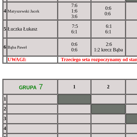
7:6
0:6
4
1:6
Matyszewski Jacek
0:6
3:6
7:5
6:1
5
Łuczka Łukasz
6:1
6:1
0:6
2:6
6
Bąba Paweł
0:6
1:2 krecz Bąba
UWAGI:
XXxxXXXXX
Trzeciego seta rozpoczynamy od st
7
1
2
GRUPA
1
XXxXXXXXX
2
XXXXXXXXX
3
XX
4