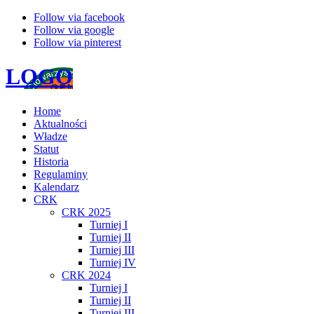
Follow via facebook
Follow via google
Follow via pinterest
LOGO
Home
Aktualności
Władze
Statut
Historia
Regulaminy
Kalendarz
CRK
CRK 2025
Turniej I
Turniej II
Turniej III
Turniej IV
CRK 2024
Turniej I
Turniej II
Turniej III