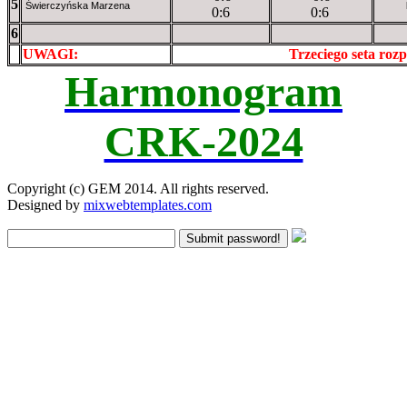
5
Świerczyńska Marzena
0:6
0:6
6
UWAGI:
XXxxXXXXX
Trzeciego seta ro
Harmonogram
CRK-2024
Copyright (c) GEM 2014. All rights reserved.
Designed by
mixwebtemplates.com
Submit password!