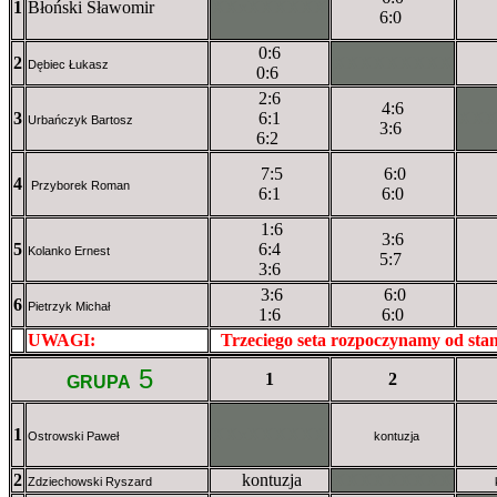
1
Błoński Sławomir
XXxXXXXXX
6:0
0:6
2
XXXXXXXXX
Dębiec Łukasz
0:6
2:6
4:6
3
6:1
XX
Urbańczyk Bartosz
3:6
6:2
7:5
6:0
4
Przyborek Roman
6:1
6:0
1:6
3:6
5
6:4
Kolanko Ernest
5:7
3:6
3:6
6:0
6
Pietrzyk Michał
1:6
6:0
UWAGI:
XXxxXXXXX
Trzeciego seta rozpoczynamy od st
5
1
2
GRUPA
1
XXxXXXXXX
Ostrowski Paweł
kontuzja
2
kontuzja
XXXXXXXXX
Zdziechowski Ryszard