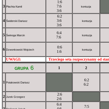
1:6
3
7:6
XX
Płachta Kamil
kontuzja
3:6
6:2
4
3:6
Świderski Dariusz
kontuzja
3:6
6:4
5
Świnoga Marcin
kontuzja
7:6
0:6
6
Dzwonkowski Wojciech
kontuzja
1:6
UWAGI:
XXxxXXXXX
Trzeciego seta rozpoczynamy od st
6
1
2
GRUPA
6:2
1
XXxXXXXXX
Potakowski Dariusz
6:2
2:6
2
XXXXXXXXX
Jurek Grzegorz
2:6
6:4
7:5
3
4:6
XX
Stańczyk Jakub