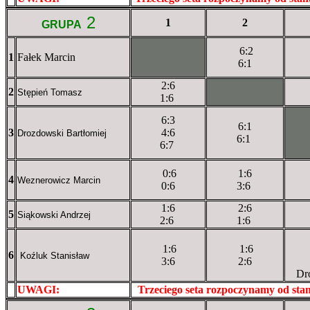
2
1
2
GRUPA
6:2
1
Fałek Marcin
XXxXXXXXX
6:1
2:6
2
XXXXXXXXX
Stępień Tomasz
1:6
6:3
6:1
3
4:6
XX
Drozdowski Bartłomiej
6:1
6:7
0:6
1:6
4
Weznerowicz Marcin
0:6
3:6
1:6
2:6
5
Siąkowski Andrzej
2:6
1:6
1:6
1:6
6
Koźluk Stanisław
3:6
2:6
Dr
UWAGI:
XXxxXXXXX
Trzeciego seta rozpoczynamy od st