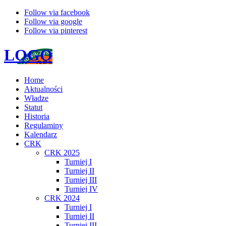
Follow via facebook
Follow via google
Follow via pinterest
LOGO
Home
Aktualności
Władze
Statut
Historia
Regulaminy
Kalendarz
CRK
CRK 2025
Turniej I
Turniej II
Turniej III
Turniej IV
CRK 2024
Turniej I
Turniej II
Turniej III