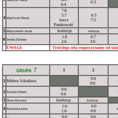
6:3
6:4
7:6
5:7
6:3
4
Majchrzak Maciej
krecz
7:5
Potakowski
5
kontuzja
Matyszewski Jacek
kontuzja
1:6
6:7
6
Smoła Zdzisław
2:6
3:6
UWAGI:
XXxxXXXXX
Trzeciego seta rozpoczynamy od st
7
1
2
GRUPA
0:6
1
Midera Arkadiusz
XXxXXXXXX
0:6
0:6
2
XXXXXXXXX
Kosiacki Robert
0:6
3
kontuzaj
XX
Skura Ryszard
kontuzaj
1:6
6:0
4
Rudzińska Anna
1:6
6:0
0:6
0:6