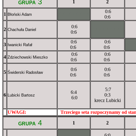
3
1
2
GRUPA
0:6
1
XXxXXXXXX
Błoński Adam
0:6
0:6
2
XXXXXXXXX
Chachuła Daniel
0:6
0:6
0:6
3
XX
Iwanicki Rafał
0:6
0:6
0:6
0:6
4
Zdziechowski Mieszko
0:6
0:6
0:6
0:6
5
Świderski Radosław
0:6
0:6
5:7
6:4
6
0:3
Lubicki Bartosz
6:0
krecz Lubicki
UWAGI:
XXxxXXXXX
Trzeciego seta rozpoczynamy od st
4
1
2
GRUPA
6:0