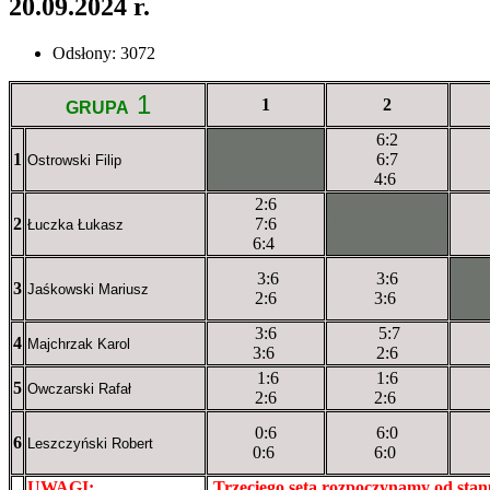
20.09.2024 r.
Odsłony: 3072
1
1
2
GRUPA
6:2
1
XXxXXXXXX
6:7
Ostrowski Filip
4:6
2:6
2
7:6
XXXXXXXXX
Łuczka Łukasz
6:4
3:6
3:6
3
XX
Jaśkowski Mariusz
2:6
3:6
3:6
5:7
4
Majchrzak Karol
3:6
2:6
1:6
1:6
5
Owczarski Rafał
2:6
2:6
0:6
6:0
6
Leszczyński Robert
0:6
6:0
UWAGI:
XXxxXXXXX
Trzeciego seta rozpoczynamy od sta