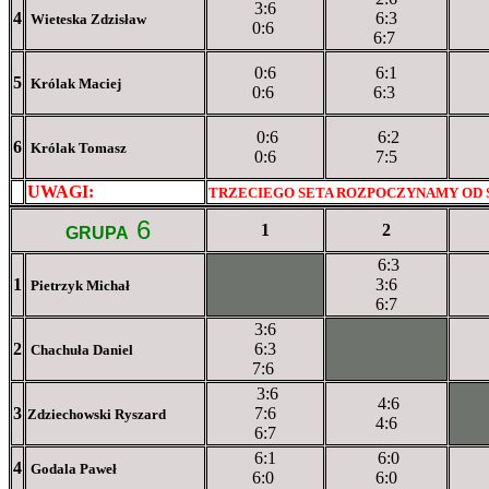
3:6
4
6:3
Wieteska Zdzisław
0:6
6:7
0:6
6:1
5
Królak Maciej
0:6
6:3
0:6
6:2
6
Królak Tomasz
0:6
7:5
UWAGI:
XXxxXXXXX
TRZECIEGO SETA ROZPOCZYNAMY OD
6
1
2
GRUPA
6:3
1
XXxXXXXXX
3:6
Pietrzyk Michał
6:7
3:6
2
6:3
XXXXXXXXX
Chachuła Daniel
7:6
3:6
4:6
3
7:6
XX
Zdziechowski Ryszard
4:6
6:7
6:1
6:0
4
Godala Paweł
6:0
6:0