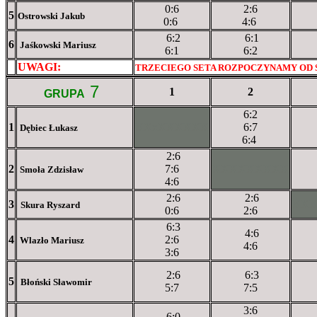
0:6
2:6
5
Ostrowski Jakub
0:6
4:6
6:2
6:1
6
Jaśkowski Mariusz
6:1
6:2
UWAGI:
XXxxXXXXX
TRZECIEGO SETA ROZPOCZYNAMY OD S
7
1
2
GRUPA
6:2
1
XXxXXXXXX
6:7
Dębiec Łukasz
6:4
2:6
2
7:6
XXXXXXXXX
Smoła Zdzisław
4:6
2:6
2:6
3
XX
Skura Ryszard
0:6
2:6
6:3
4:6
4
2:6
Wlazło Mariusz
4:6
3:6
2:6
6:3
5
Błoński Sławomir
5:7
7:5
3:6
6:0