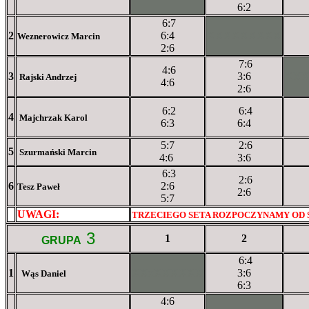
6:2
6:7
2
6:4
XXXXXXXXX
Weznerowicz Marcin
2:6
7:6
4:6
3
3:6
XX
Rajski Andrzej
4:6
2:6
6:2
6:4
4
Majchrzak Karol
6:3
6:4
5:7
2:6
5
Szurmański Marcin
4:6
3:6
6:3
2:6
6
2:6
Tesz Paweł
2:6
5:7
UWAGI:
XXxxXXXXX
TRZECIEGO SETA ROZPOCZYNAMY OD
3
1
2
GRUPA
6:4
1
XXxXXXXXX
3:6
Wąs Daniel
6:3
4:6