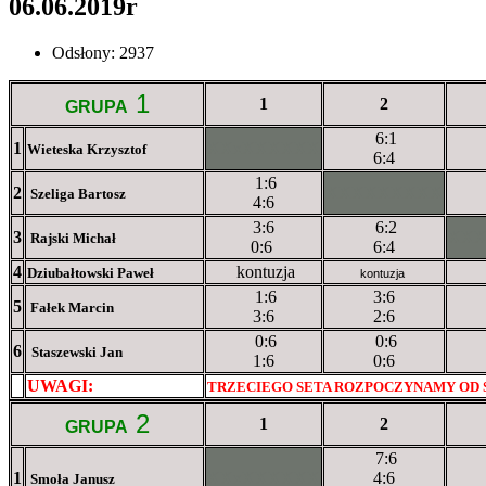
06.06.2019r
Odsłony: 2937
1
1
2
GRUPA
6:1
1
XXxXXXXXX
Wieteska Krzysztof
6:4
1:6
2
XXXXXXXXX
Szeliga Bartosz
4:6
3:6
6:2
3
XX
Rajski Michał
0:6
6:4
4
kontuzja
Dziubałtowski Paweł
kontuzja
1:6
3:6
5
Fałek Marcin
3:6
2:6
0:6
0:6
6
Staszewski Jan
1:6
0:6
UWAGI:
XXxxXXXXX
TRZECIEGO SETA ROZPOCZYNAMY OD
2
1
2
GRUPA
7:6
1
XXxXXXXXX
4:6
Smoła Janusz