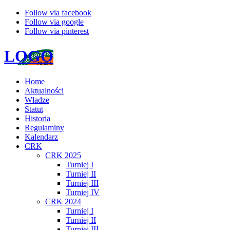
Follow via facebook
Follow via google
Follow via pinterest
LOGO
Home
Aktualności
Władze
Statut
Historia
Regulaminy
Kalendarz
CRK
CRK 2025
Turniej I
Turniej II
Turniej III
Turniej IV
CRK 2024
Turniej I
Turniej II
Turniej III