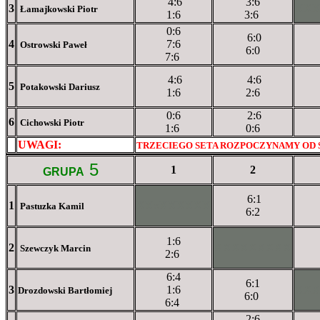
4:6
3:6
3
XX
Łamajkowski Piotr
1:6
3:6
0:6
6:0
4
7:6
Ostrowski Paweł
6:0
7:6
4:6
4:6
5
Potakowski Dariusz
1:6
2:6
0:6
2:6
6
Cichowski Piotr
1:6
0:6
UWAGI:
XXxxXXXXX
TRZECIEGO SETA ROZPOCZYNAMY OD 
5
1
2
GRUPA
6:1
1
XXxXXXXXX
Pastuzka Kamil
6:2
1:6
2
XXXXXXXXX
Szewczyk Marcin
2:6
6:4
6:1
3
1:6
XX
Drozdowski Bartłomiej
6:0
6:4
2:6