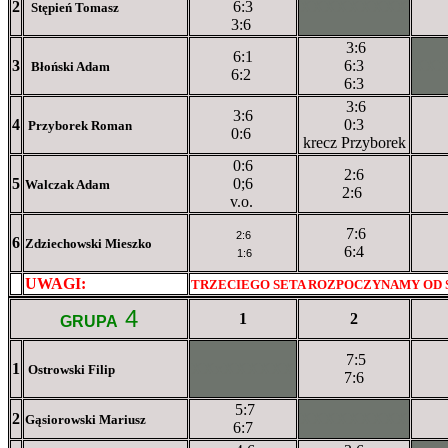
2
6:3
XXXXXXXXX
Stępień Tomasz
3:6
3:6
6:1
3
6:3
XX
Błoński Adam
6:2
6:3
3:6
3:6
4
0:3
Przyborek Roman
0:6
krecz Przyborek
0:6
2:6
5
0;6
Walczak Adam
2:6
v.o.
7:6
2:6
6
Zdziechowski Mieszko
6:4
1:6
UWAGI:
XXxxXXXXX
TRZECIEGO SETA ROZPOCZYNAMY OD
4
1
2
GRUPA
7:5
1
XXxXXXXXX
Ostrowski Filip
7:6
5:7
2
XXXXXXXXX
Gąsiorowski Mariusz
6:7