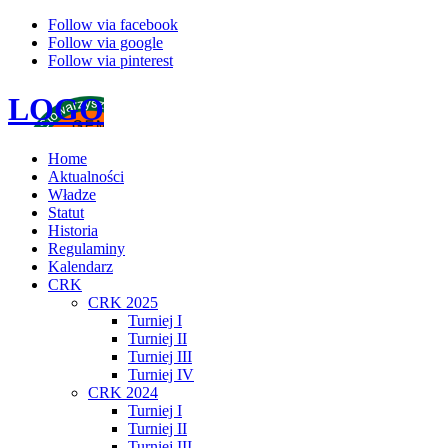
Follow via facebook
Follow via google
Follow via pinterest
LOGO
Home
Aktualności
Władze
Statut
Historia
Regulaminy
Kalendarz
CRK
CRK 2025
Turniej I
Turniej II
Turniej III
Turniej IV
CRK 2024
Turniej I
Turniej II
Turniej III