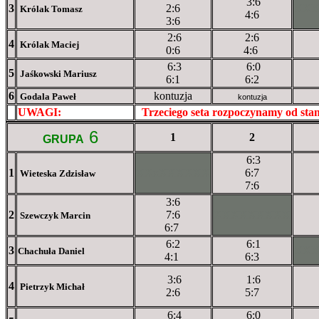
3:6
3
2:6
XX
Królak Tomasz
4:6
3:6
2:6
2:6
4
Królak Maciej
0:6
4:6
6:3
6:0
5
Jaśkowski Mariusz
6:1
6:2
6
kontuzja
Godala Paweł
kontuzja
UWAGI:
XXxxXXXXX
Trzeciego seta rozpoczynamy od st
6
1
2
GRUPA
6:3
1
XXxXXXXXX
6:7
Wieteska Zdzisław
7:6
3:6
2
7:6
XXXXXXXXX
Szewczyk Marcin
6:7
6:2
6:1
3
XX
Chachuła Daniel
4:1
6:3
3:6
1:6
4
Pietrzyk Michał
2:6
5:7
6:4
6:0