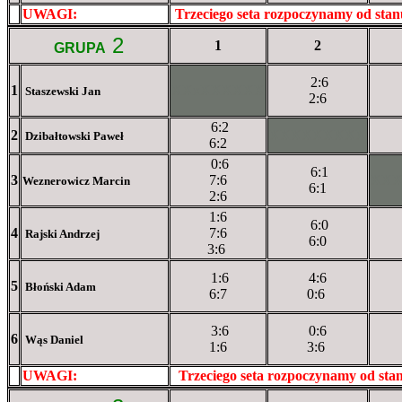
UWAGI:
XXxxXXXXX
Trzeciego seta rozpoczynamy od sta
2
1
2
GRUPA
2:6
1
XXxXXXXXX
Staszewski Jan
2:6
6:2
2
XXXXXXXXX
Dzibałtowski Paweł
6:2
0:6
6:1
3
7:6
XX
Weznerowicz Marcin
6:1
2:6
1:6
6:0
4
7:6
Rajski Andrzej
6:0
3:6
1:6
4:6
5
Błoński Adam
6:7
0:6
3:6
0:6
6
Wąs Daniel
1:6
3:6
UWAGI:
XXxxXXXXX
Trzeciego seta rozpoczynamy od st