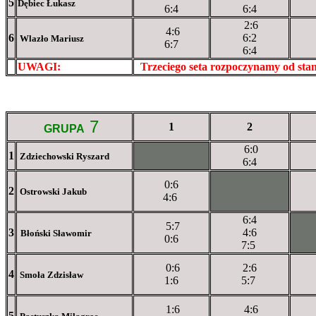
5
Dębiec Łukasz
6:4
6:4
2:6
4:6
6
6:2
Wlazło Mariusz
6:7
6:4
UWAGI:
XXxxXXXXX
Trzeciego seta rozpoczynamy od st
7
1
2
GRUPA
6:0
1
XXxXXXXXX
Zdziechowski Ryszard
6:4
0:6
2
XXXXXXXXX
Ostrowski Jakub
4:6
6:4
5:7
3
4:6
XX
Błoński Sławomir
0:6
7:5
0:6
2:6
4
Smoła Zdzisław
1:6
5:7
1:6
4:6
5