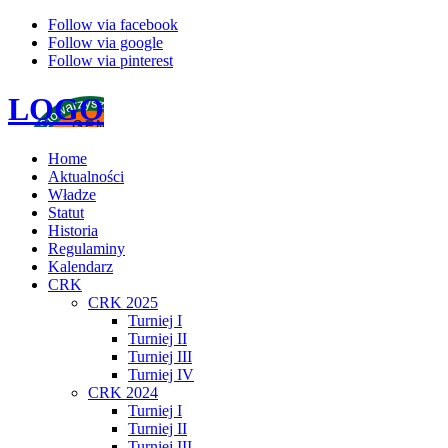
Follow via facebook
Follow via google
Follow via pinterest
LOGO
Home
Aktualności
Władze
Statut
Historia
Regulaminy
Kalendarz
CRK
CRK 2025
Turniej I
Turniej II
Turniej III
Turniej IV
CRK 2024
Turniej I
Turniej II
Turniej III