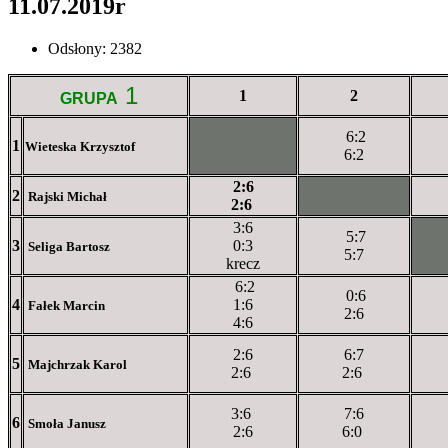
11.07.2019r
Odsłony: 2382
1
1
2
GRUPA
6:2
1
XXxXXXXXX
Wieteska Krzysztof
6:2
2:6
2
XXXXXXXXX
Rajski Michał
2:6
3:6
5:7
3
0:3
XX
Seliga Bartosz
5:7
krecz
6:2
0:6
4
1:6
Fałek Marcin
2:6
4:6
2:6
6:7
5
Majchrzak Karol
2:6
2:6
3:6
7:6
6
Smoła Janusz
2:6
6:0