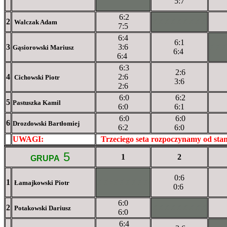
5:7
6:2
2
XXXXXXXXX
Walczak Adam
7:5
6:4
6:1
3
3:6
XX
Gąsiorowski Mariusz
6:4
6:4
6:3
2:6
4
2:6
Cichowski Piotr
3:6
2:6
6:0
6:2
5
Pastuszka Kamil
6:0
6:1
6:0
6:0
6
Drozdowski Bartłomiej
6:2
6:0
UWAGI:
XXxxXXXXX
Trzeciego seta rozpoczynamy od st
5
1
2
GRUPA
0:6
1
XXxXXXXXX
Łamajkowski Piotr
0:6
6:0
2
XXXXXXXXX
Potakowski Dariusz
6:0
6:4