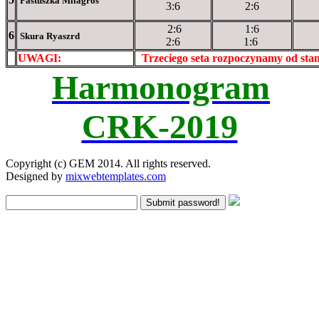
Pastuszka Milagros
3:6
2:6
2:6
1:6
6
Skura Ryaszrd
2:6
1:6
UWAGI:
XXxxXXXXX
Trzeciego seta rozpoczynamy od st
Harmonogram
CRK-2019
Copyright (c) GEM 2014. All rights reserved.
Designed by
mixwebtemplates.com
Submit password!