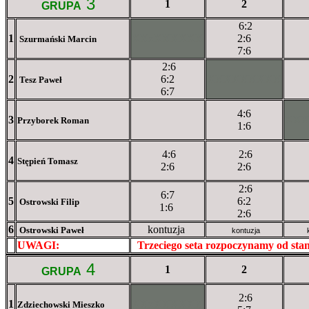
3
1
2
GRUPA
6:2
1
XXxXXXXXX
2:6
Szurmański Marcin
7:6
2:6
2
6:2
XXXXXXXXX
Tesz Paweł
6:7
4:6
3
XX
Przyborek Roman
1:6
4:6
2:6
4
Stępień Tomasz
2:6
2:6
2:6
6:7
5
6:2
Ostrowski Filip
1:6
2:6
6
kontuzja
Ostrowski Paweł
kontuzja
UWAGI:
XXxxXXXXX
Trzeciego seta rozpoczynamy od st
4
1
2
GRUPA
2:6
1
XXxXXXXXX
Zdziechowski Mieszko