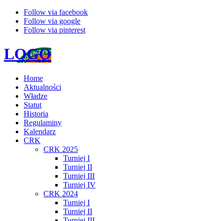
Follow via facebook
Follow via google
Follow via pinterest
LOGO
Home
Aktualności
Władze
Statut
Historia
Regulaminy
Kalendarz
CRK
CRK 2025
Turniej I
Turniej II
Turniej III
Turniej IV
CRK 2024
Turniej I
Turniej II
Turniej III